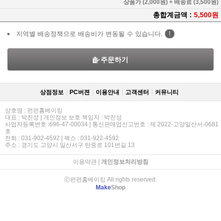
상품가 (2,000원) + 배송료 (3,500원)
총합계금액 :
5,500원
지역별 배송정책으로 배송비가 변동될 수 있습니다.
!
주문하기
상점정보
PC버젼
이용안내
고객센터
커뮤니티
상호명 : 펀펀홈베이킹
대표 : 박진성 | 개인정보 보호 책임자 : 박진성
사업자등록번호 :696-47-00034 | 통신판매업신고번호 : 제 2022-고양일산서-0681
호
전화 : 031-902-4592 | 팩스 : 031-922-4592
주소 : 경기도 고양시 일산서구 탄중로 101번길 13
이용약관
|
개인정보처리방침
ⓒ펀펀홈베이킹 All rights reserved.
Make
Shop