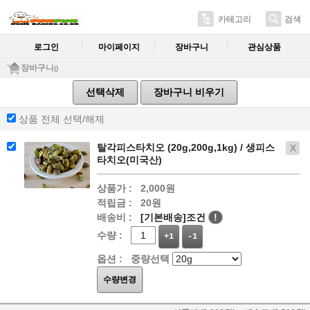
카테고리
검색
로그인
마이페이지
장바구니
관심상품
장바구니
()
선택삭제
장바구니 비우기
상품 전체 선택/해제
탈각피스타치오 (20g,200g,1kg) / 생피스
X
타치오(미국산)
상품가 :
2,000원
적립금 :
20원
배송비 :
[기본배송]
조건
!
수량 :
+1
-1
옵션 :
중량선택
수량변경