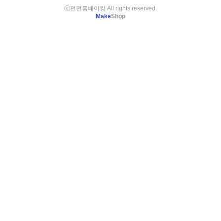
ⓒ펀펀홈베이킹 All rights reserved.
Make
Shop