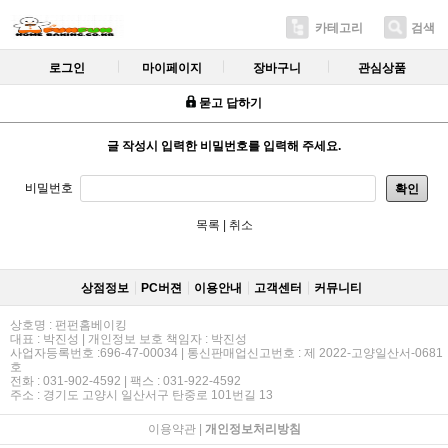
카테고리
검색
로그인
마이페이지
장바구니
관심상품
묻고 답하기
글 작성시 입력한 비밀번호를 입력해 주세요.
비밀번호
확인
목록
|
취소
상점정보
PC버젼
이용안내
고객센터
커뮤니티
상호명 : 펀펀홈베이킹
대표 : 박진성 | 개인정보 보호 책임자 : 박진성
사업자등록번호 :696-47-00034 | 통신판매업신고번호 : 제 2022-고양일산서-0681
호
전화 : 031-902-4592 | 팩스 : 031-922-4592
주소 : 경기도 고양시 일산서구 탄중로 101번길 13
이용약관
|
개인정보처리방침