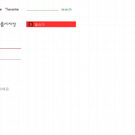
3
펄슈가
4
타르트
5
펄솔트
6
커버춰
7
초콜릿
8
깔리바우트
9
아몬드
10
아몬드가루
1
초컬릿
2
휘핑기
하세요.