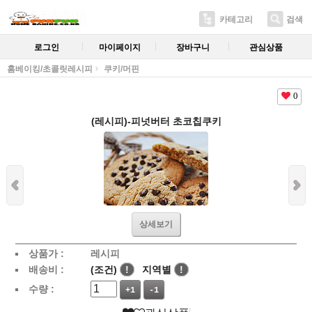
카테고리
검색
로그인
마이페이지
장바구니
관심상품
홈베이킹/초콜릿레시피
쿠키/머핀
0
(레시피)-피넛버터 초코칩쿠키
상세보기
상품가 :
레시피
배송비 :
(조건)
!
지역별
!
수량 :
+1
-1