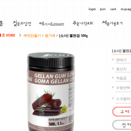
케익만들기
>
첨가제
>
[소사] 젤란검 500g
[소사] 젤란검
판매가
원산지
적립금
수량선택
스크랩하