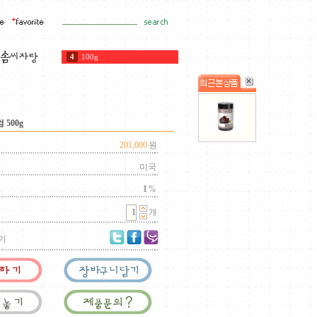
5
女神戰記2
6
타공링
7
피스타치오페이스트
8
펭귄
9
생강
 500g
10
80
1
200g
201,000
원
2
100
미국
3
10
4
100g
1
%
개
기