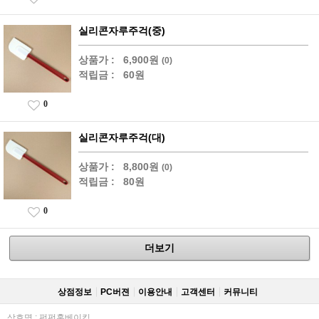
실리콘자루주걱(중)
상품가 :
6,900원
(0)
적립금 :
60원
0
실리콘자루주걱(대)
상품가 :
8,800원
(0)
적립금 :
80원
0
더보기
상점정보
PC버젼
이용안내
고객센터
커뮤니티
상호명 : 펀펀홈베이킹