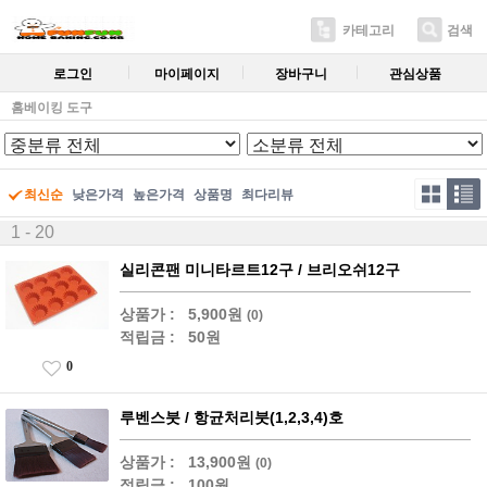
카테고리
검색
로그인
마이페이지
장바구니
관심상품
홈베이킹 도구
최신순
낮은가격
높은가격
상품명
최다리뷰
1 - 20
실리콘팬 미니타르트12구 / 브리오쉬12구
상품가 :
5,900원
(0)
적립금 :
50원
0
루벤스붓 / 항균처리붓(1,2,3,4)호
상품가 :
13,900원
(0)
적립금 :
100원