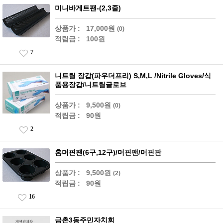
미니바게트팬-(2,3줄)
상품가 :
17,000원
(0)
적립금 :
100원
7
니트릴 장갑(파우더프리) S,M,L /Nitrile Gloves/식
품용장갑/니트릴글로브
상품가 :
9,500원
(0)
적립금 :
90원
2
홈머핀팬(6구,12구)/머핀팬/머핀판
상품가 :
9,500원
(2)
적립금 :
90원
16
금촌3동주민자치회