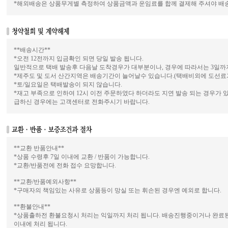
*해외배송은 상품무게별 측정하여 상품금액과 운임료를 합께 결제해 주셔야 배
**배송시간**
*오전 12전까지 입금확인 되면 당일 발송 됩니다.
일반적으로 택배 발송후 다음날 도착경우가 대부분이나, 경우에 따라서는 3일까
*제주도 및 도서 산간지역은 배송기간이 늘어날수 있습니다.(택배비외에 도선료가
*토/일요일은 택배발송이 되지 않습니다.
*재고 부족으로 인하여 12시 이전 주문하였다 하더라도 지연 발송 되는 경우가 
급하신 경우에는 고객센터로 전화주시기 바랍니다.
**교환 반품안내**
*상품 수령후 7일 이내에 교환 / 반품이 가능합니다.
*교환/반품전에 전화 접수 요망합니다.
**교환/반품예외사항**
*구매자의 책임있는 사유로 상품등이 망실 또는 휘손된 경우엔 예외로 합니다.
**환불안내**
*상품출하전 환불요청시 처리는 익일까지 처리 됩니다. 배송진행중이거나 완료된
이내에 처리 됩니다.