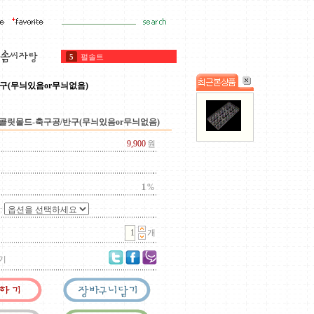
5
펄솔트
6
커버춰
7
초콜릿
구(무늬있음or무늬없음)
8
깔리바우트
9
아몬드
10
아몬드가루
콜릿몰드-축구공/반구(무늬있음or무늬없음)
1
초컬릿
9,900
원
2
휘핑기
3
펄슈가
4
타르트
1
%
:
개
기