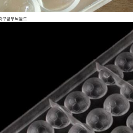
축구공무늬몰드