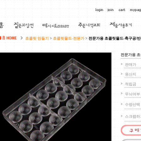
초콜릿 만들기
>
초콜릿몰드-전문가
>
전문가용 초콜릿몰드-축구공/반
전문가용 초
판매가
원산지
적립금
무늬여부 
수량선택
스크랩하