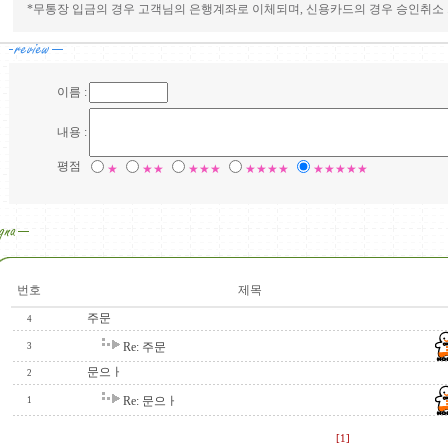
*무통장 입금의 경우 고객님의 은행계좌로 이체되며, 신용카드의 경우 승인취소 
이름 :
내용 :
평점
★
★★
★★★
★★★★
★★★★★
번호
제목
주문
4
Re: 주문
3
문으ㅏ
2
Re: 문으ㅏ
1
[1]