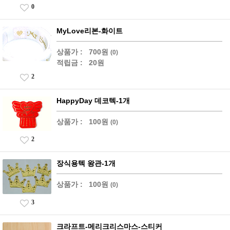
0
MyLove리본-화이트
상품가 :
700원
(0)
적립금 :
20원
2
HappyDay 데코텍-1개
상품가 :
100원
(0)
2
장식용텍 왕관-1개
상품가 :
100원
(0)
3
크라프트-메리크리스마스-스티커