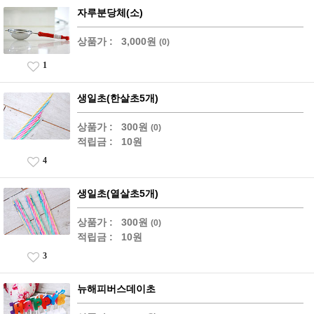
자루분당체(소)
상품가 :
3,000원
(0)
1
생일초(한살초5개)
상품가 :
300원
(0)
적립금 :
10원
4
생일초(열살초5개)
상품가 :
300원
(0)
적립금 :
10원
3
뉴해피버스데이초