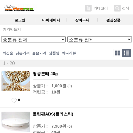
카테고리
검색
로그인
마이페이지
장바구니
관심상품
케익만들기
최신순
낮은가격
높은가격
상품명
최다리뷰
1 - 20
땅콩분태 40g
상품가 :
1,000원
(0)
적립금 :
10원
0
돌림판ABS(플라스틱)
상품가 :
7,900원
(0)
적립금 :
40원