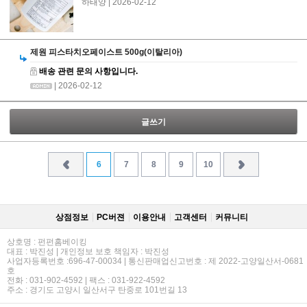
하태양
| 2026-02-12
제원 피스타치오페이스트 500g(이탈리아)
배송 관련 문의 사항입니다.
| 2026-02-12
글쓰기
6
7
8
9
10
상점정보
PC버젼
이용안내
고객센터
커뮤니티
상호명 : 펀펀홈베이킹
대표 : 박진성 | 개인정보 보호 책임자 : 박진성
사업자등록번호 :696-47-00034 | 통신판매업신고번호 : 제 2022-고양일산서-0681
호
전화 : 031-902-4592 | 팩스 : 031-922-4592
주소 : 경기도 고양시 일산서구 탄중로 101번길 13