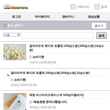
카테고리
검색
로그인
마이페이지
장바구니
관심상품
묻고 답하기
글쓰기
검색
깔리바우트 화이트 초콜릿-200g(소분),500g(소분),1kg(소
분)
소비기한
이은지
| 2026-02-08
깔리바우트 화이트 초콜릿-200g(소분),500g(소분),1kg(소분)
소비기한
| 2026-02-09
제원 피스타치오페이스트 500g(이탈리아)
배송관련 문의사항입니다.
하태양
| 2026-02-06