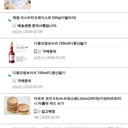
제원 피스타치오페이스트 500g(이탈리아)
배송관련 문의사항입니다.
| 2026-02-06
디종프랑보아즈 700ml/디종산딸기
구매문의
김준서
| 2026-02-05
디종프랑보아즈 700ml/디종산딸기
구매문의
| 2026-02-05
타르트 과자 4.9cm-8개(소분),1box(240개)/가당타르트/미
니 타틀릿 위드 슈가
입고예정
NK
| 2026-02-05